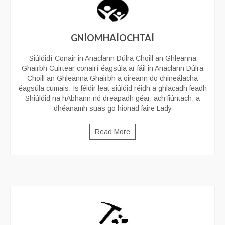
GNÍOMHAÍOCHTAÍ
Siúlóidí Conair in Anaclann Dúlra Choill an Ghleanna
Ghairbh Cuirtear conairí éagsúla ar fáil in Anaclann Dúlra
Choill an Ghleanna Ghairbh a oireann do chineálacha
éagsúla cumais. Is féidir leat siúlóid réidh a ghlacadh feadh
Shiúlóid na hAbhann nó dreapadh géar, ach fiúntach, a
dhéanamh suas go hionad faire Lady
Read More