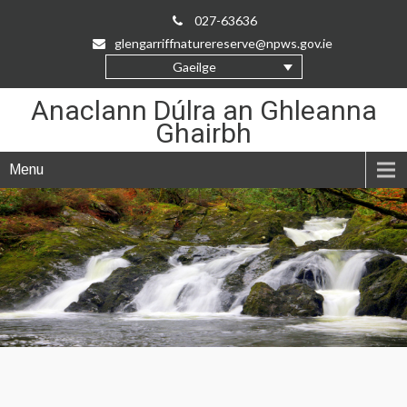
Skip
027-63636
to
glengarriffnaturereserve@npws.gov.ie
Content
Gaeilge
Anaclann Dúlra an Ghleanna
Ghairbh
Menu
Anaclann
Dúlra
an
Ghleanna
Ghairbh