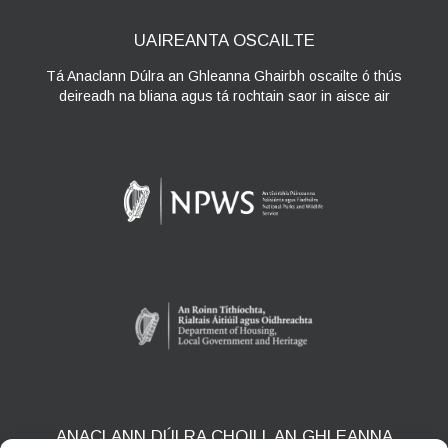
UAIREANTA OSCAILTE
Tá Anaclann Dúlra an Ghleanna Ghairbh oscailte ó thús
deireadh na bliana agus tá rochtain saor in aisce air
ANACLANN DÚLRA CHOILL AN GHLEANNA