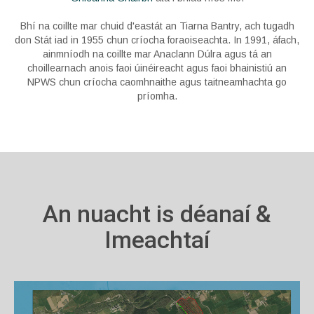
Bhí na coillte mar chuid d'eastát an Tiarna Bantry, ach tugadh
don Stát iad in 1955 chun críocha foraoiseachta. In 1991, áfach,
ainmníodh na coillte mar Anaclann Dúlra agus tá an
choillearnach anois faoi úinéireacht agus faoi bhainistiú an
NPWS chun críocha caomhnaithe agus taitneamhachta go
príomha.
An nuacht is déanaí &
Imeachtaí