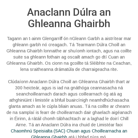
Anaclann Dúlra an
Ghleanna Ghairbh
Tagann an t-ainm Glengarriff ón nGleann Garbh a aistrítear mar
ghleann garbh nó creagach. Tá Tearmann Dúlra Choill an
Ghleanna Ghairbh lonnaithe ar shuíomh iontach, agus na coillte
suite sa ghleann fothain ag oscailt amach go dtí Cuan an
Ghleanna Ghairbh. Os cionn na gcoillte tá Sléibhte na Ceachan,
lena sraitheanna drámatúla de charraigeacha rite.
Clúdaíonn Anaclann Dúlra Choill an Ghleanna Ghairbh thart ar
300 heicteár, agus is iad na gnáthóga ceannasacha ná
seanchoillearnach darach agus coillearnach óg atá ag
athghiniúint i limistéir a bhfuil buaircínigh neamhdhúchasacha
glanta amach as le cúpla bliain anuas. Tá na coillte ar cheann
de na samplaí is fearr de choillearnach dair ghaelach aigéanach
in Éirinn, á rátáil chomh tábhachtach ar a laghad le doirí Chill
Airne. Tá an Anaclann Dúlra ina chuid de Limistéar faoi
Chaomhnú Speisialta (SAC) Chuan agus Choillearnacha an
Ghleanna Ghairbh
atá i bhfad níos mó.