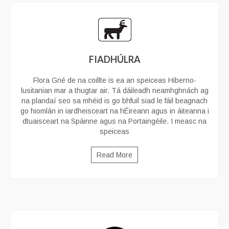
FIADHÚLRA
Flora Gné de na coillte is ea an speiceas Hiberno-
lusitanian mar a thugtar air. Tá dáileadh neamhghnách ag
na plandaí seo sa mhéid is go bhfuil siad le fáil beagnach
go hiomlán in iardheisceart na hÉireann agus in áiteanna i
dtuaisceart na Spáinne agus na Portaingéile. I measc na
speiceas
Read More