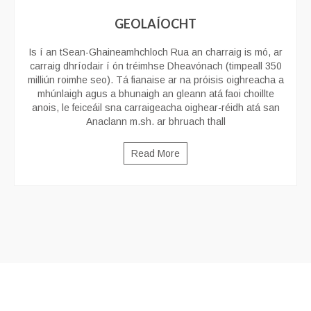
GEOLAÍOCHT
Is í an tSean-Ghaineamhchloch Rua an charraig is mó, ar
carraig dhríodair í ón tréimhse Dheavónach (timpeall 350
milliún roimhe seo). Tá fianaise ar na próisis oighreacha a
mhúnlaigh agus a bhunaigh an gleann atá faoi choillte
anois, le feiceáil sna carraigeacha oighear-réidh atá san
Anaclann m.sh. ar bhruach thall
Read More